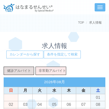
Toggle
naviga
TOP
求人情報
求人情報
カレンダーから探す
条件を指定して検索
健診アルバイト
非常勤アルバイト
2026年08月
日
月
火
水
木
金
土
01
02
03
04
05
06
07
08