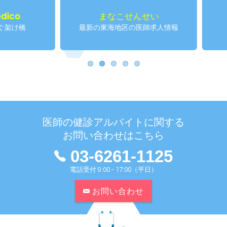
まなこせんせい
仁せ
最新の東海地区の医師求人情報
産業
医師の健診アルバイトに関する
お問い合わせはこちら
03-6261-1125
電話受付 9:00 - 17:00（平日）
お問い合わせ