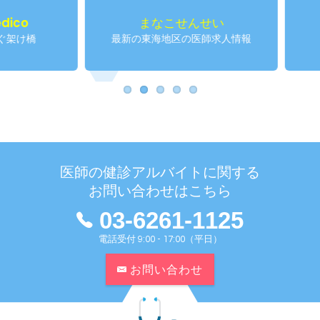
まなこせんせい
仁せ
最新の東海地区の医師求人情報
産業
医師の健診アルバイトに関する
お問い合わせはこちら
03-6261-1125
電話受付 9:00 - 17:00（平日）
お問い合わせ