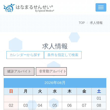
Toggle
naviga
TOP
求人情報
求人情報
カレンダーから探す
条件を指定して検索
健診アルバイト
非常勤アルバイト
2026年08月
日
月
火
水
木
金
土
01
02
03
04
05
06
07
08