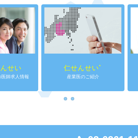
仁せんせい
がってんせ
®
産業医のご紹介
女性のための医師