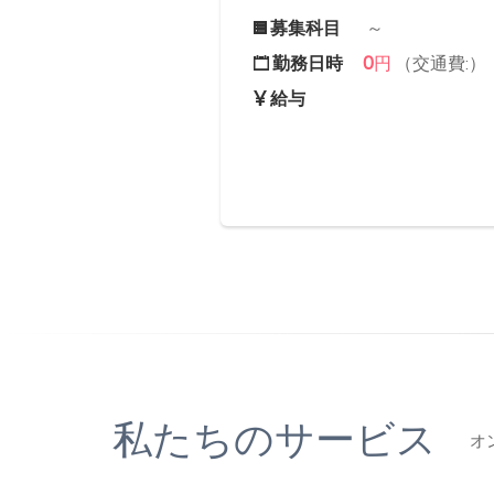
募集科目
～
0
勤務日時
円
（交通費:）
給与
私たちのサービス
オ