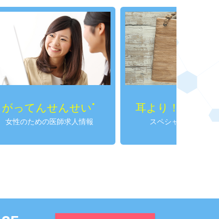
んせい
耳より！SPかわら版
®
求人情報
スペシャルプログラム