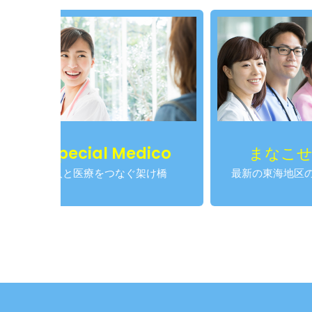
al Medico
まなこせんせい
療をつなぐ架け橋
最新の東海地区の医師求人情報