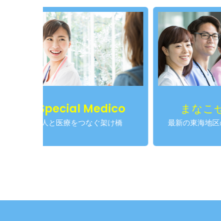
ial Medico
まなこせんせい
療をつなぐ架け橋
最新の東海地区の医師求人情報