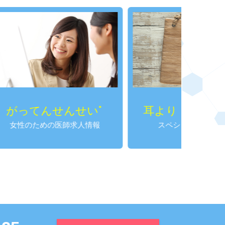
んせい
耳より！SPかわら版
®
師求人情報
スペシャルプログラム