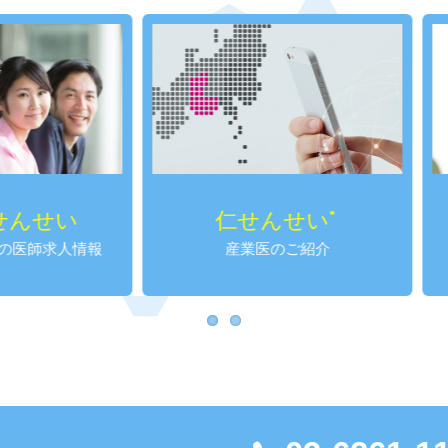
仁せんせい
がってんせ
®
産業医のご紹介
女性のための医