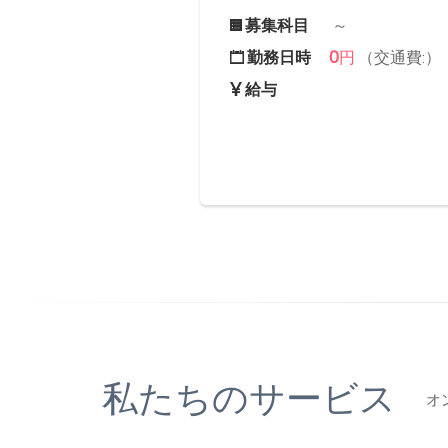
募集科目
～
0
勤務日時
円
（交通費:）
給与
私たちのサービス
オ