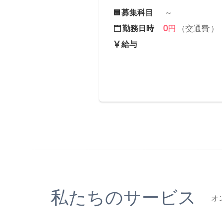
募集科目
～
0
勤務日時
円
（交通費:）
給与
私たちのサービス
オ