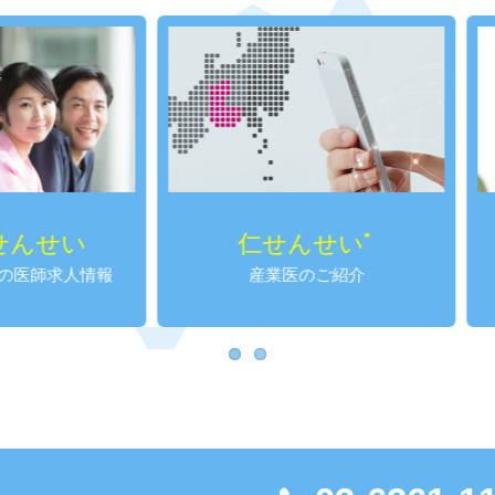
仁せんせい
がってん
®
産業医のご紹介
女性のための