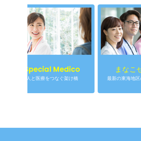
cial Medico
まなこせんせい
医療をつなぐ架け橋
最新の東海地区の医師求人情報