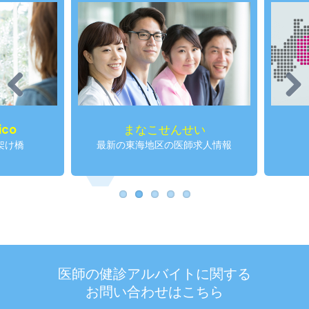
Previous
Next
まなこせんせい
仁せ
最新の東海地区の医師求人情報
産業
医師の健診アルバイトに関する
お問い合わせはこちら