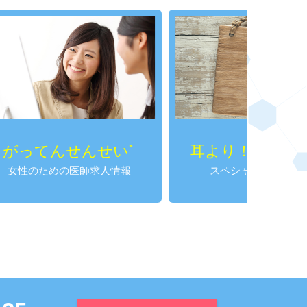
んせい
耳より！SPかわら版
®
求人情報
スペシャルプログラム