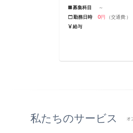
募集科目
～
0
勤務日時
円
（交通費:）
給与
私たちのサービス
オ