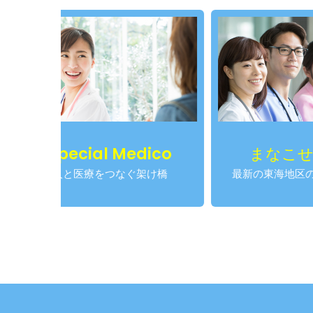
al Medico
まなこせんせい
療をつなぐ架け橋
最新の東海地区の医師求人情報