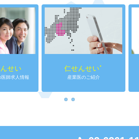
仁せんせい
がってんせ
®
産業医のご紹介
女性のための医師