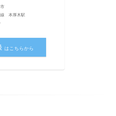
木市
原線 本厚木駅
分
録
はこちらから