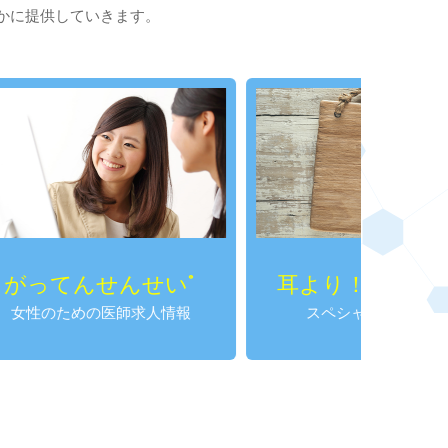
かに提供していきます。
んせい
耳より！SPかわら版
®
求人情報
スペシャルプログラム