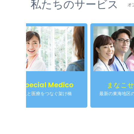
私たちのサービス
オ
al Medico
まなこせんせい
療をつなぐ架け橋
最新の東海地区の医師求人情報