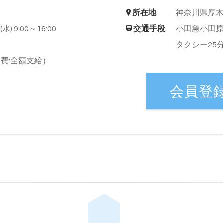
所在地
神奈川県厚
水) 9:00～16:00
交通手段
小田急小田
タクシー25
費:全額支給）
会員登