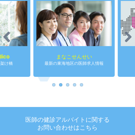
Previous
Next
まなこせんせい
仁
最新の東海地区の医師求人情報
産業
医師の健診アルバイトに関する
お問い合わせはこちら