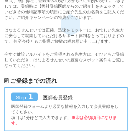
※ 尚、既に弊社ご登録済みの先生方からのご紹介の先生につきま
しては、登録時に【弊社登録医師からのご紹介】をチェックして
いだきその他特記事項の項目にご紹介先生のお名前をご記入くだ
さい。ご紹介キャンペーンの特典がございます。
はなまるせんせいでは正確、迅速をモットーに、お忙しい先生方
に安心して就業していただけるサポート体制をとっておりますの
で、 何卒今後ともご指導ご鞭撻の程お願い申し上げます。
今すぐ健診アルバイトをご希望される先生方は、ぜひともご登録
していただき、はなまるせんせいの豊富なスポット案件をご覧に
なってください。
ご登録までの流れ
1
医師会員登録
Step
医師登録フォームより必要な情報を入力して会員登録をし
てください。
項目は1分ほどで入力できます。
※印は必須項目になりま
す。