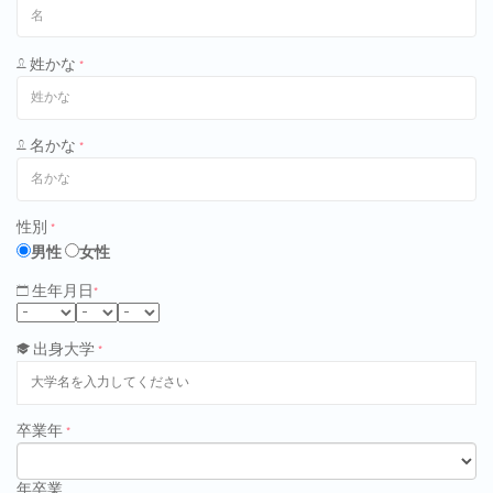
姓かな
*
名かな
*
性別
*
男性
女性
生年月日
*
出身大学
*
卒業年
*
年卒業