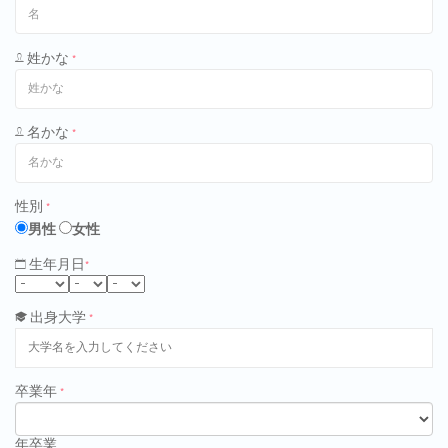
姓かな
*
名かな
*
性別
*
男性
女性
生年月日
*
出身大学
*
卒業年
*
年卒業