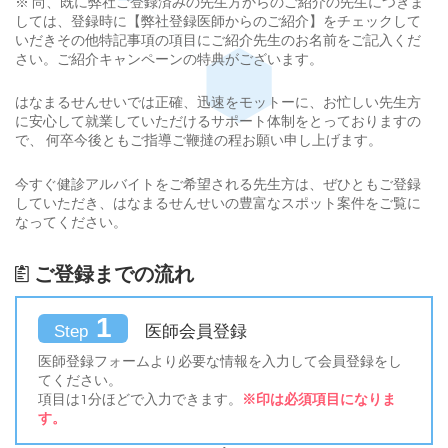
※ 尚、既に弊社ご登録済みの先生方からのご紹介の先生につきま
しては、登録時に【弊社登録医師からのご紹介】をチェックして
いだきその他特記事項の項目にご紹介先生のお名前をご記入くだ
さい。ご紹介キャンペーンの特典がございます。
はなまるせんせいでは正確、迅速をモットーに、お忙しい先生方
に安心して就業していただけるサポート体制をとっておりますの
で、 何卒今後ともご指導ご鞭撻の程お願い申し上げます。
今すぐ健診アルバイトをご希望される先生方は、ぜひともご登録
していただき、はなまるせんせいの豊富なスポット案件をご覧に
なってください。
ご登録までの流れ
1
医師会員登録
Step
医師登録フォームより必要な情報を入力して会員登録をし
てください。
項目は1分ほどで入力できます。
※印は必須項目になりま
す。