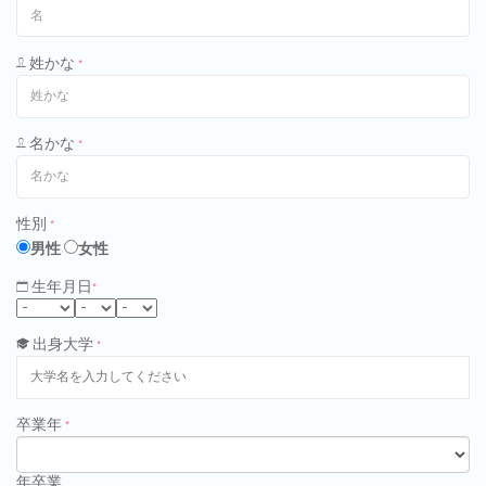
姓かな
*
名かな
*
性別
*
男性
女性
生年月日
*
出身大学
*
卒業年
*
年卒業