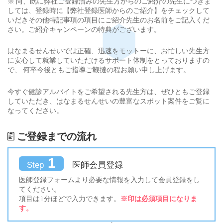
※ 尚、既に弊社ご登録済みの先生方からのご紹介の先生につきま
しては、登録時に【弊社登録医師からのご紹介】をチェックして
いだきその他特記事項の項目にご紹介先生のお名前をご記入くだ
さい。ご紹介キャンペーンの特典がございます。
はなまるせんせいでは正確、迅速をモットーに、お忙しい先生方
に安心して就業していただけるサポート体制をとっておりますの
で、 何卒今後ともご指導ご鞭撻の程お願い申し上げます。
今すぐ健診アルバイトをご希望される先生方は、ぜひともご登録
していただき、はなまるせんせいの豊富なスポット案件をご覧に
なってください。
ご登録までの流れ
1
医師会員登録
Step
医師登録フォームより必要な情報を入力して会員登録をし
てください。
項目は1分ほどで入力できます。
※印は必須項目になりま
す。