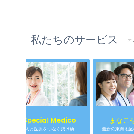
私たちのサービス
オ
al Medico
まなこせんせい
療をつなぐ架け橋
最新の東海地区の医師求人情報