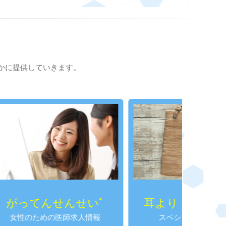
かに提供していきます。
んせい
耳より！SPかわら版
®
求人情報
スペシャルプログラム