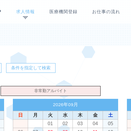
P
求人情報
医療機関登録
お仕事の流れ
条件を指定して検索
非常勤アルバイト
2026年09月
日
月
火
水
木
金
土
01
02
03
04
05