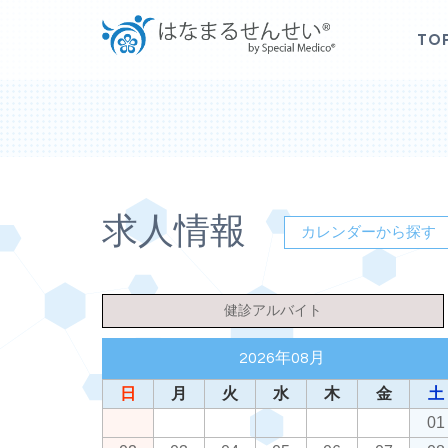
TO
求人情報
カレンダーから探す
健診アルバイト
2026年08月
日
月
火
水
木
金
土
01