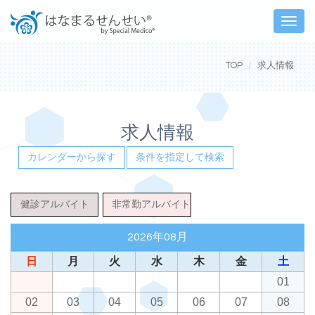
Toggle
naviga
TOP
求人情報
求人情報
カレンダーから探す
条件を指定して検索
健診アルバイト
非常勤アルバイト
2026年08月
日
月
火
水
木
金
土
01
02
03
04
05
06
07
08