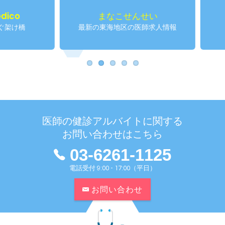
まなこせんせい
仁せ
最新の東海地区の医師求人情報
産業
医師の健診アルバイトに関する
お問い合わせはこちら
03-6261-1125
電話受付 9:00 - 17:00（平日）
お問い合わせ